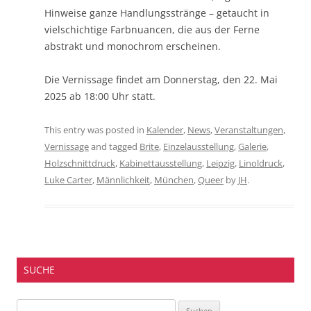
Hinweise ganze Handlungsstränge – getaucht in
vielschichtige Farbnuancen, die aus der Ferne
abstrakt und monochrom erscheinen.
Die Vernissage findet am Donnerstag, den 22. Mai
2025 ab 18:00 Uhr statt.
This entry was posted in
Kalender
,
News
,
Veranstaltungen
,
Vernissage
and tagged
Brite
,
Einzelausstellung
,
Galerie
,
Holzschnittdruck
,
Kabinettausstellung
,
Leipzig
,
Linoldruck
,
Luke Carter
,
Männlichkeit
,
München
,
Queer
by
JH
.
SUCHE
Suchen