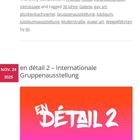
Vernissage
and tagged
30 Jahre
,
Galerie
,
gay art
,
glockenbachviertel
,
Gruppenausstellung
,
Jubiläum
,
Jubiläumsausstellung
,
Müllerstraße
,
queer art
,
Weggefährten
by
JH
.
en détail 2 – Internationale
NOV. 24
Gruppenausstellung
2025