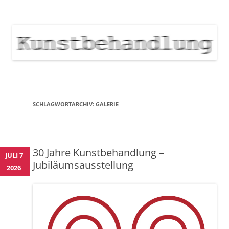
KUNSTBEHANDLUNG
Neuigkeiten zu Veranstaltungen, Werken, Künstlern der Galerie
Kunstbehandlung München
NEWS
Skip
to
content
SCHLAGWORTARCHIV:
GALERIE
30 Jahre Kunstbehandlung –
JULI 7
Jubiläumsausstellung
2026