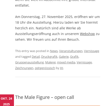
entfaltet.
Am Donnerstag, 27. November 2025, eröffnen wir um
18 Uhr die Ausstellung. Hierzu laden wir Sie hiermit
herzlich ein. Natürlich sind alle Werke ab
Ausstellungseröffnung auch in unserem
Webshop
zu
sehen. Wir freuen uns auf Ihren Besuch.
This entry was posted in
News
,
Veranstaltungen
,
Vernissage
and tagged
Detail
,
Druckgrafik
,
Galerie
,
Grafik
,
Gruppenausstellung
,
Malerei
,
mixed media
,
Vernissage
,
Zeichnungen
,
zeitgenössisch
by
JH
.
The Male Figure – open call
OKT. 24
2025