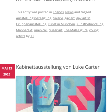
This entry was posted in
Friends
,
News
and tagged
Ausstellungsbeteiligung
,
Galerie
,
gay art
,
gay artist
,
Gruppenausstellung
,
Kunst in München
,
Kunstbehandlung
,
Männerakt
,
open call
,
queer art
,
The Male Figure
,
young
artists
by
JH
.
Kabinettausstellung von Luke Carter
MAI 13
2025