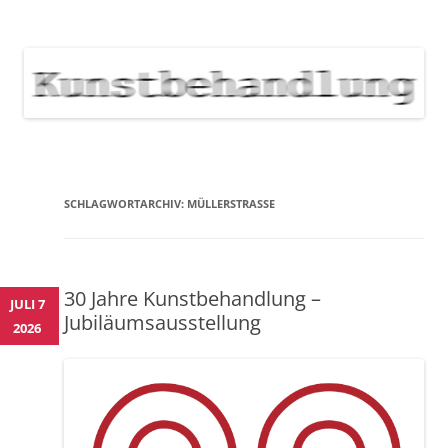
KUNSTBEHANDLUNG
Neuigkeiten zu Veranstaltungen, Werken, Künstlern der Galerie
Kunstbehandlung München
NEWS
Skip
to
content
SCHLAGWORTARCHIV:
MÜLLERSTRASSE
30 Jahre Kunstbehandlung –
JULI 7
Jubiläumsausstellung
2026