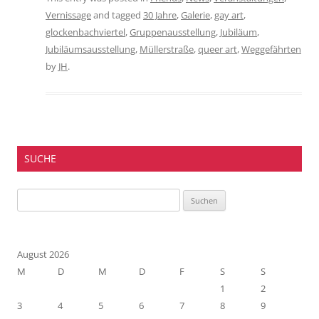
Vernissage
and tagged
30 Jahre
,
Galerie
,
gay art
,
glockenbachviertel
,
Gruppenausstellung
,
Jubiläum
,
Jubiläumsausstellung
,
Müllerstraße
,
queer art
,
Weggefährten
by
JH
.
SUCHE
Suchen
nach:
August 2026
M
D
M
D
F
S
S
1
2
3
4
5
6
7
8
9