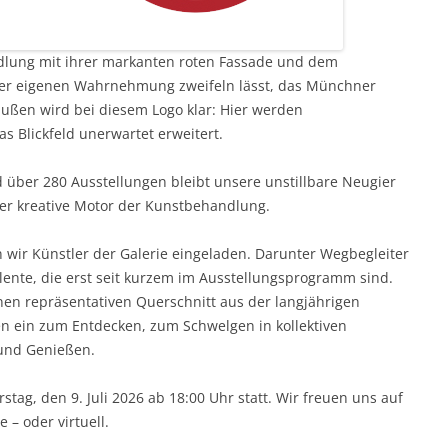
dlung mit ihrer markanten roten Fassade und dem
 der eigenen Wahrnehmung zweifeln lässt, das Münchner
außen wird bei diesem Logo klar: Hier werden
s Blickfeld unerwartet erweitert.
 über 280 Ausstellungen bleibt unsere unstillbare Neugier
der kreative Motor der Kunstbehandlung.
wir Künstler der Galerie eingeladen. Darunter Wegbegleiter
lente, die erst seit kurzem im Ausstellungsprogramm sind.
nen repräsentativen Querschnitt aus der langjährigen
en ein zum Entdecken, zum Schwelgen in kollektiven
und Genießen.
tag, den 9. Juli 2026 ab 18:00 Uhr statt. Wir freuen uns auf
 – oder virtuell.