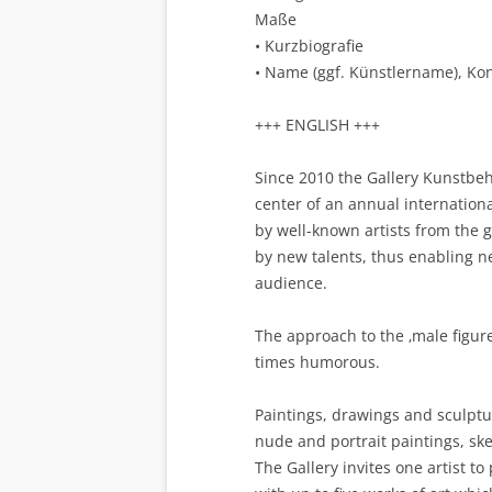
Maße
• Kurzbiografie
• Name (ggf. Künstlername), Kon
+++ ENGLISH +++
Since 2010 the Gallery Kunstbeh
center of an annual internation
by well-known artists from the 
by new talents, thus enabling ne
audience.
The approach to the ‚male figure‘ 
times humorous.
Paintings, drawings and sculptur
nude and portrait paintings, sk
The Gallery invites one artist t