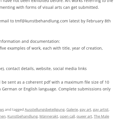
ch have not been exhibited before. Art works referring to the
enting with forms of visual arts can get submitted.
 email to tmf@kunstbehandlung.com latest by February 8th
 information and documentation:
ve examples of work, each with title, year of creation,
e), contact details, website, social media links
 be sent as a coherent pdf with a maximum file size of 10
n German or English language. Complete submissions only
ws
and tagged
Ausstellungsbeteiligung
,
Galerie
,
gay art
,
gay artist
,
hen
,
Kunstbehandlung
,
Männerakt
,
open call
,
queer art
,
The Male