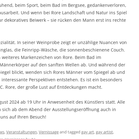
ruhend, beim Sport, beim Bad im Bergsee, gedankenverloren,
usarbeit. Und wenn bei Rore Landschaft und Natur ins Spiel
r dekoratives Beiwerk – sie rücken den Mann erst ins rechte
ezialität. In seiner Weinprobe zeigt er unzählige Nuancen von
einglas, die Feinripp-Wäsche, die sonnenbeschienene Couch.
n weiteres Markenzeichen von Rore. Beim Bad im
 Männerkörper auf den sanften Wellen ab. Und während der
 Spiegel blickt, wenden sich Rores Männer vom Spiegel ab und
interessante Perspektiven entstehen. Es ist ein besonders
t C. Rore, der große Lust auf Entdeckungen macht.
gust 2024 ab 19 Uhr in Anwesenheit des Künstlers statt. Alle
n sich ab dem Abend der Ausstellungseröffnung auch in
 uns auf Ihren Besuch!
ws
,
Veranstaltungen
,
Vernissage
and tagged
gay art
,
gay artist
,