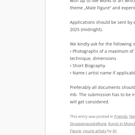
with up to five works of art whi
theme „Male Figure“ and experim
Applications should be sent by
2025 (midnight).
We kindly ask for the following
• Photographs of a maximum of fi
technique, dimensions
• Short Biography
• Name ( artist name if applicabl
Preferably all documents should
mb. The submission has to be i
will get considered.
This entry was posted in
Friends
,
Ne
Gruppenausstellung
,
Kunst in Münc
Figure
,
young artists
by
JH
.