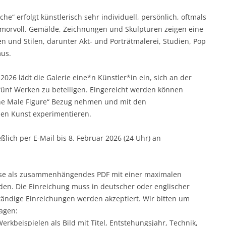
e“ erfolgt künstlerisch sehr individuell, persönlich, oftmals
humorvoll. Gemälde, Zeichnungen und Skulpturen zeigen eine
en und Stilen, darunter Akt- und Porträtmalerei, Studien, Pop
mus.
2026 lädt die Galerie eine*n Künstler*in ein, sich an der
fünf Werken zu beteiligen. Eingereicht werden können
The Male Figure“ Bezug nehmen und mit den
den Kunst experimentieren.
ßlich per E-Mail bis 8. Februar 2026 (24 Uhr) an
ise als zusammenhängendes PDF mit einer maximalen
en. Die Einreichung muss in deutscher oder englischer
ständige Einreichungen werden akzeptiert. Wir bitten um
lagen:
erkbeispielen als Bild mit Titel, Entstehungsjahr, Technik,