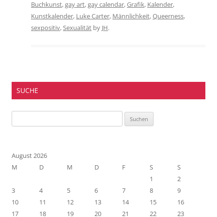
Buchkunst
,
gay art
,
gay calendar
,
Grafik
,
Kalender
,
Kunstkalender
,
Luke Carter
,
Männlichkeit
,
Queerness
,
sexpositiv
,
Sexualität
by
JH
.
SUCHE
Suchen
nach:
August 2026
M
D
M
D
F
S
S
1
2
3
4
5
6
7
8
9
10
11
12
13
14
15
16
17
18
19
20
21
22
23