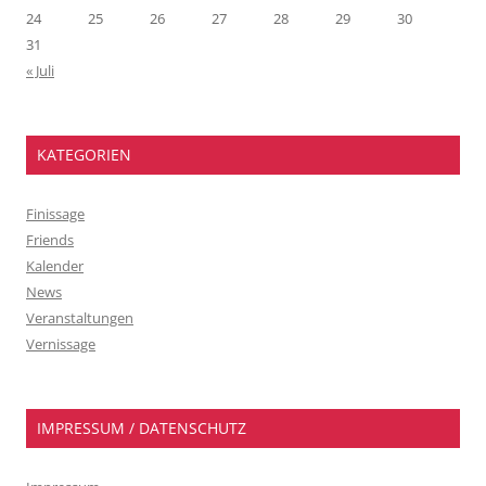
24
25
26
27
28
29
30
31
« Juli
KATEGORIEN
Finissage
Friends
Kalender
News
Veranstaltungen
Vernissage
IMPRESSUM / DATENSCHUTZ