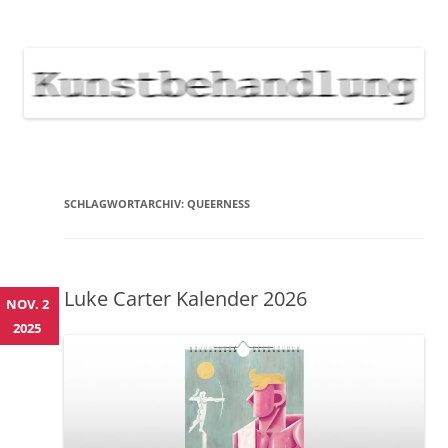
KUNSTBEHANDLUNG
Neuigkeiten zu Veranstaltungen, Werken, Künstlern der Galerie
Kunstbehandlung München
NEWS
Skip
to
content
SCHLAGWORTARCHIV:
QUEERNESS
Luke Carter Kalender 2026
NOV. 2
2025