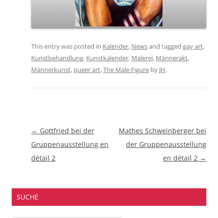
This entry was posted in
Kalender
,
News
and tagged
gay art
,
Kunstbehandlung
,
Kunstkalender
,
Malerei
,
Männerakt
,
Männerkunst
,
queer art
,
The Male Figure
by
JH
.
Beitragsnavigation
←
Gottfried bei der
Mathes Schweinberger bei
Gruppenausstellung en
der Gruppenausstellung
détail 2
en détail 2
→
SUCHE