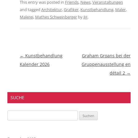
This entry was posted in
Friends
,
News
,
Veranstaltungen
and tagged
Architektur
,
Grafiker
,
Kunstbehandlung
,
Maler
,
Malerei
,
Mathes Schweinberger
by
JH
.
Beitragsnavigation
←
Kunstbehandlung
Graham Groans bei der
Kalender 2026
Gruppenausstellung en
détail 2
→
SUCHE
Suchen
nach: