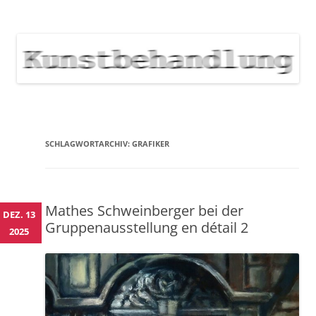
KUNSTBEHANDLUNG
Neuigkeiten zu Veranstaltungen, Werken, Künstlern der Galerie
Kunstbehandlung München
NEWS
Skip
to
content
SCHLAGWORTARCHIV:
GRAFIKER
Mathes Schweinberger bei der
DEZ. 13
Gruppenausstellung en détail 2
2025