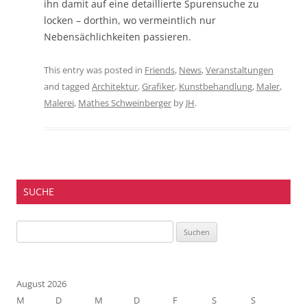
ihn damit auf eine detaillierte Spurensuche zu
locken – dorthin, wo vermeintlich nur
Nebensächlichkeiten passieren.
This entry was posted in
Friends
,
News
,
Veranstaltungen
and tagged
Architektur
,
Grafiker
,
Kunstbehandlung
,
Maler
,
Malerei
,
Mathes Schweinberger
by
JH
.
SUCHE
Suchen
nach:
August 2026
M
D
M
D
F
S
S