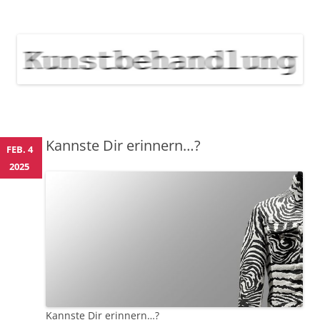
KUNSTBEHANDLUNG
Neuigkeiten zu Veranstaltungen, Werken, Künstlern der Galerie
Kunstbehandlung München
NEWS
Skip
to
content
Kannste Dir erinnern…?
FEB. 4
2025
Kannste Dir erinnern…?