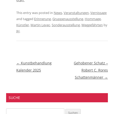
statt.
This entry was posted in
News
,
Veranstaltungen
,
Vernissage
and tagged
Erinnerung
,
Gruppenausstellung
,
Hommage
,
Künstler
,
Martin Levec
,
Sonderausstellung
,
Weggefährten
by
JH
.
Beitragsnavigation
←
Kunstbehandlung
Gehobener Schatz –
Kalender 2025
Robert C. Rores
Schattenmänner
→
SUCHE
Suchen