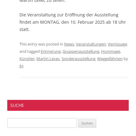
Martin Levec zu teilen.
Die Veranstaltung zur Eröffnung der Ausstellung
findet am MONTAG, den 10. Februar 2025 ab 18 Uhr
statt.
This entry was posted in
News
,
Veranstaltungen
,
Vernissage
and tagged
Erinnerung
,
Gruppenausstellung
,
Hommage
,
Künstler
,
Martin Levec
,
Sonderausstellung
,
Weggefährten
by
JH
.
SUCHE
Suchen
nach: