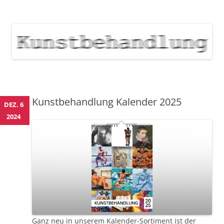
KUNSTBEHANDLUNG
Neuigkeiten zu Veranstaltungen, Werken, Künstlern der Galerie
Kunstbehandlung München
NEWS
Skip
to
content
Kunstbehandlung Kalender 2025
DEZ. 6
2024
Ganz neu in unserem
Kalender-Sortiment
ist der