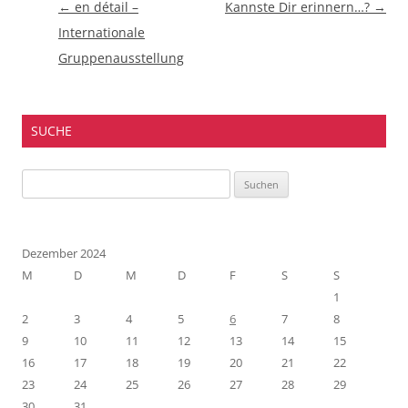
Beitragsnavigation
←
en détail –
Kannste Dir erinnern…?
→
Internationale
Gruppenausstellung
SUCHE
Suchen
nach:
Dezember 2024
M
D
M
D
F
S
S
1
2
3
4
5
6
7
8
9
10
11
12
13
14
15
16
17
18
19
20
21
22
23
24
25
26
27
28
29
30
31