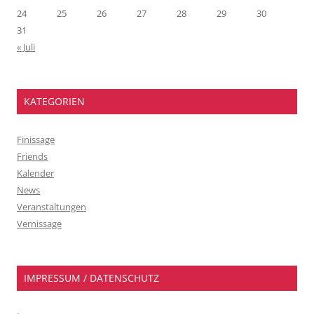
24
25
26
27
28
29
30
31
« Juli
KATEGORIEN
Finissage
Friends
Kalender
News
Veranstaltungen
Vernissage
IMPRESSUM / DATENSCHUTZ