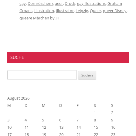
gay
,
Dornröschen queer
,
Druck
,
gay illustrations
,
Graham
Groans
,
Illustration
,
Illustrator
,
Leipzig
,
Queer
,
queer Disney
,
queere Märchen
by
JH
.
SUCHE
Suchen
nach:
August 2026
M
D
M
D
F
S
S
1
2
3
4
5
6
7
8
9
10
11
12
13
14
15
16
17
18
19
20
21
22
23