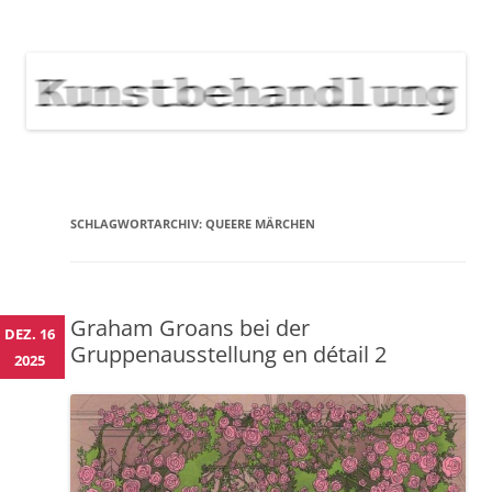
KUNSTBEHANDLUNG
Neuigkeiten zu Veranstaltungen, Werken, Künstlern der Galerie
Kunstbehandlung München
NEWS
Skip
to
content
SCHLAGWORTARCHIV:
QUEERE MÄRCHEN
Graham Groans bei der
DEZ. 16
Gruppenausstellung en détail 2
2025