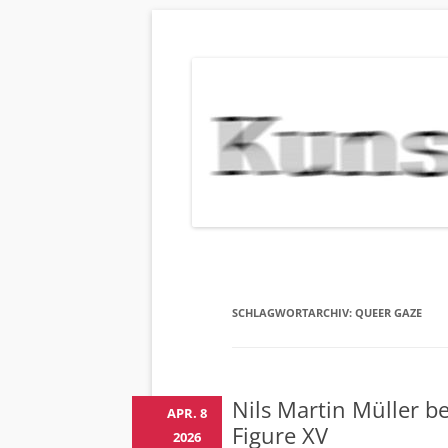
KUNSTBEHAN
Neuigkeiten zu Veranstaltungen, Werken, Kün
SCHLAGWORTARCHIV:
QUEER GAZE
Nils Martin Müller b
APR. 8
Figure XV
2026