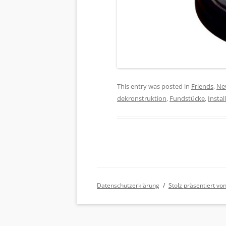
This entry was posted in
Friends
,
Ne
dekronstruktion
,
Fundstücke
,
Instal
Datenschutzerklärung
Stolz präsentiert v