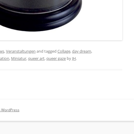
ws
,
Veranstaltungen
and tagged
Collage
,
day dream
,
lation
,
Miniatur
,
queer art
,
queer gaze
by
JH
.
on WordPress