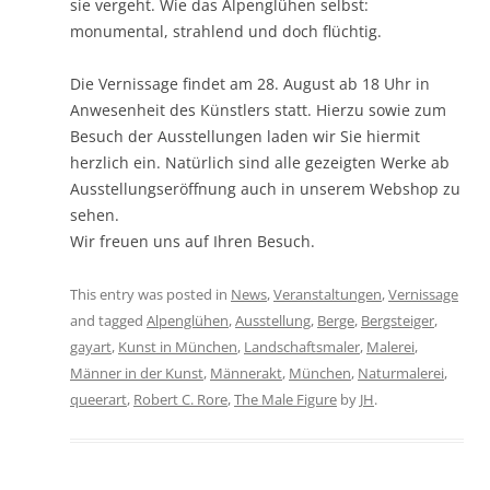
sie vergeht. Wie das Alpenglühen selbst:
monumental, strahlend und doch flüchtig.
Die Vernissage findet am 28. August ab 18 Uhr in
Anwesenheit des Künstlers statt. Hierzu sowie zum
Besuch der Ausstellungen laden wir Sie hiermit
herzlich ein. Natürlich sind alle gezeigten Werke ab
Ausstellungseröffnung auch in unserem Webshop zu
sehen.
Wir freuen uns auf Ihren Besuch.
This entry was posted in
News
,
Veranstaltungen
,
Vernissage
and tagged
Alpenglühen
,
Ausstellung
,
Berge
,
Bergsteiger
,
gayart
,
Kunst in München
,
Landschaftsmaler
,
Malerei
,
Männer in der Kunst
,
Männerakt
,
München
,
Naturmalerei
,
queerart
,
Robert C. Rore
,
The Male Figure
by
JH
.