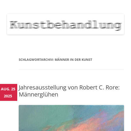
KUNSTBEHANDLUNG
Neuigkeiten zu Veranstaltungen, Werken, Künstlern der Galerie
Kunstbehandlung München
NEWS
Skip
to
content
SCHLAGWORTARCHIV:
MÄNNER IN DER KUNST
Jahresausstellung von Robert C. Rore:
AUG. 25
Männerglühen
2025