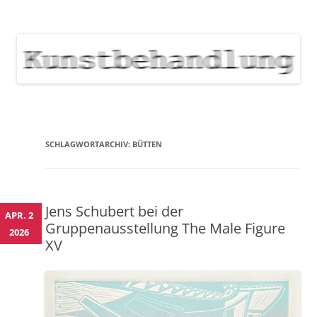
KUNSTBEHANDLUNG
Neuigkeiten zu Veranstaltungen, Werken, Künstlern der Galerie
Kunstbehandlung München
NEWS
Skip
to
content
SCHLAGWORTARCHIV:
BÜTTEN
Jens Schubert bei der
APR. 2
Gruppenausstellung The Male Figure
2026
XV