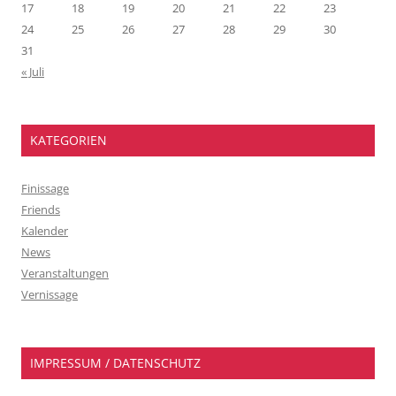
17
18
19
20
21
22
23
24
25
26
27
28
29
30
31
« Juli
KATEGORIEN
Finissage
Friends
Kalender
News
Veranstaltungen
Vernissage
IMPRESSUM / DATENSCHUTZ