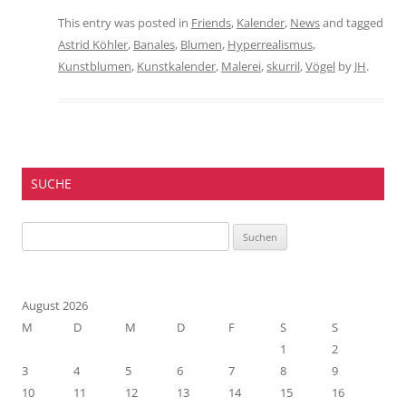
This entry was posted in
Friends
,
Kalender
,
News
and tagged
Astrid Köhler
,
Banales
,
Blumen
,
Hyperrealismus
,
Kunstblumen
,
Kunstkalender
,
Malerei
,
skurril
,
Vögel
by
JH
.
SUCHE
Suchen
nach:
August 2026
M
D
M
D
F
S
S
1
2
3
4
5
6
7
8
9
10
11
12
13
14
15
16