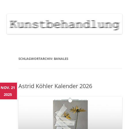
KUNSTBEHANDLUNG
Neuigkeiten zu Veranstaltungen, Werken, Künstlern der Galerie
Kunstbehandlung München
NEWS
Skip
to
content
SCHLAGWORTARCHIV:
BANALES
Astrid Köhler Kalender 2026
NOV. 21
2025