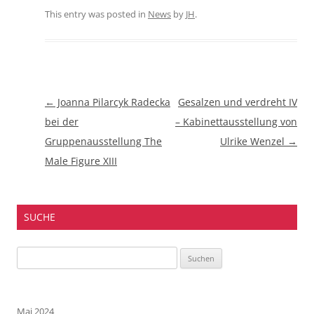
This entry was posted in
News
by
JH
.
Beitragsnavigation
←
Joanna Pilarcyk Radecka
Gesalzen und verdreht IV
bei der
– Kabinettausstellung von
Gruppenausstellung The
Ulrike Wenzel
→
Male Figure XIII
SUCHE
Suchen
nach:
Mai 2024