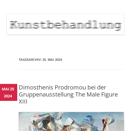
KUNSTBEHANDLUNG
Neuigkeiten zu Veranstaltungen, Werken, Künstlern der Galerie
Kunstbehandlung München
NEWS
Skip
to
content
TAGESARCHIV:
25. MAI 2024
Dimosthenis Prodromou bei der
MAI 25
Gruppenausstellung The Male Figure
2024
XIII