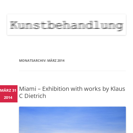
KUNSTBEHANDLUNG
Neuigkeiten zu Veranstaltungen, Werken, Künstlern der Galerie
Kunstbehandlung München
NEWS
Skip
to
content
MONATSARCHIV:
MÄRZ 2014
Miami – Exhibition with works by Klaus
MÄRZ 31
C Dietrich
2014