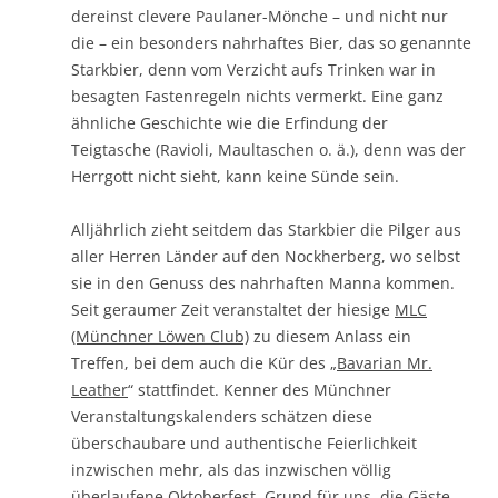
dereinst clevere Paulaner-Mönche – und nicht nur
die – ein besonders nahrhaftes Bier, das so genannte
Starkbier, denn vom Verzicht aufs Trinken war in
besagten Fastenregeln nichts vermerkt. Eine ganz
ähnliche Geschichte wie die Erfindung der
Teigtasche (Ravioli, Maultaschen o. ä.), denn was der
Herrgott nicht sieht, kann keine Sünde sein.
Alljährlich zieht seitdem das Starkbier die Pilger aus
aller Herren Länder auf den Nockherberg, wo selbst
sie in den Genuss des nahrhaften Manna kommen.
Seit geraumer Zeit veranstaltet der hiesige
MLC
(Münchner Löwen Club)
zu diesem Anlass ein
Treffen, bei dem auch die Kür des „
Bavarian Mr.
Leather
“ stattfindet. Kenner des Münchner
Veranstaltungskalenders schätzen diese
überschaubare und authentische Feierlichkeit
inzwischen mehr, als das inzwischen völlig
überlaufene Oktoberfest. Grund für uns, die Gäste