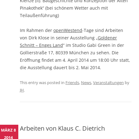
Klenze (II): Baugeschichte und Konzeption der Alten
Pinakothek“ (bei schönem Wetter auch mit
Teilaußenführung)
Im Rahmen der
openWestend
-Tage sind Arbeiten
von Dirk Klose in seiner Ausstellung „
Goldener
Schnitt – Enges Land
“ im Studio Gabi Green in der
Gollierstraße 17, 80339 München zu sehen. Die
Eröffnung findet am 4. April 2014 um 18:00 Uhr statt,
die Ausstellung dauert bis 2. Mai 2014.
This entry was posted in
Friends
,
News
,
Veranstaltungen
by
JH
.
Arbeiten von Klaus C. Dietrich
MÄRZ 8
2014