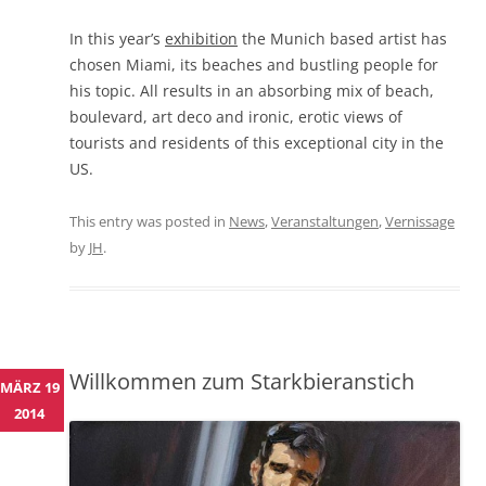
In this year’s
exhibition
the Munich based artist has
chosen Miami, its beaches and bustling people for
his topic. All results in an absorbing mix of beach,
boulevard, art deco and ironic, erotic views of
tourists and residents of this exceptional city in the
US.
This entry was posted in
News
,
Veranstaltungen
,
Vernissage
by
JH
.
Willkommen zum Starkbieranstich
MÄRZ 19
2014