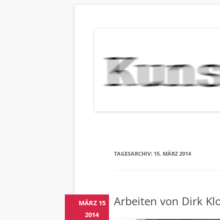
KUNSTBEHAN
Neuigkeiten zu Veranstaltungen, Werken, Kün
TAGESARCHIV:
15. MÄRZ 2014
Arbeiten von Dirk Kl
MÄRZ 15
2014