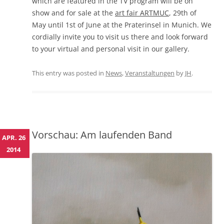
which are featured in the TV program will be on
show and for sale at the
art fair ARTMUC
, 29th of
May until 1st of June at the Praterinsel in Munich. We
cordially invite you to visit us there and look forward
to your virtual and personal visit in our gallery.
This entry was posted in
News
,
Veranstaltungen
by
JH
.
Vorschau: Am laufenden Band
APR. 26
2014