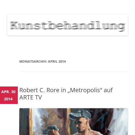
KUNSTBEHANDLUNG
Neuigkeiten zu Veranstaltungen, Werken, Künstlern der Galerie
Kunstbehandlung München
NEWS
Skip
to
content
MONATSARCHIV:
APRIL 2014
Robert C. Rore in „Metropolis“ auf
APR. 30
ARTE TV
2014