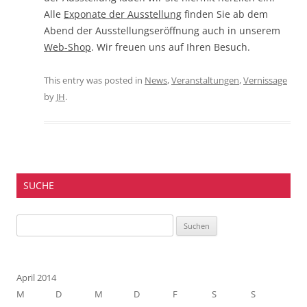
Alle
Exponate der Ausstellung
finden Sie ab dem
Abend der Ausstellungseröffnung auch in unserem
Web-Shop
. Wir freuen uns auf Ihren Besuch.
This entry was posted in
News
,
Veranstaltungen
,
Vernissage
by
JH
.
SUCHE
Suchen
nach:
April 2014
M
D
M
D
F
S
S