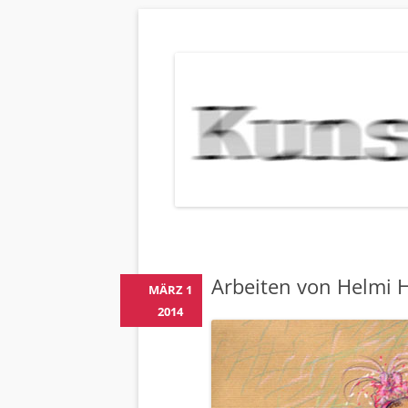
KUNSTBEHAN
Neuigkeiten zu Veranstaltungen, Werken, Kün
Arbeiten von Helmi H
MÄRZ 1
2014