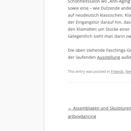
Schönheitssalon wo „Anti-Aging“
sowie eine – wie Dutzende ande
auf neudeutsch klassischen, Kla
der Eingangstür darauf hin, das 
den Klamotten um Stücke einer
Gelegentlich sieht man darin z
Die oben stehende Faschings-Gr
der laufenden
Ausstellung
außer
This entry was posted in
Friends
,
Ne
Beitragsnavigation
←
Assemblagen und Skulpturen
artboydancing