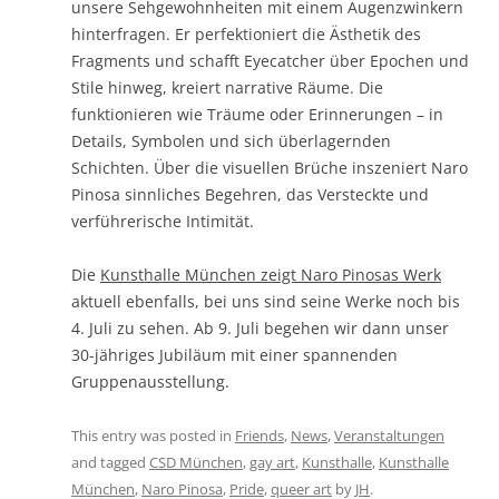
unsere Sehgewohnheiten mit einem Augenzwinkern
hinterfragen. Er perfektioniert die Ästhetik des
Fragments und schafft Eyecatcher über Epochen und
Stile hinweg, kreiert narrative Räume. Die
funktionieren wie Träume oder Erinnerungen – in
Details, Symbolen und sich überlagernden
Schichten. Über die visuellen Brüche inszeniert Naro
Pinosa sinnliches Begehren, das Versteckte und
verführerische Intimität.
Die
Kunsthalle München zeigt Naro Pinosas Werk
aktuell ebenfalls, bei uns sind seine Werke noch bis
4. Juli zu sehen. Ab 9. Juli begehen wir dann unser
30-jähriges Jubiläum mit einer spannenden
Gruppenausstellung.
This entry was posted in
Friends
,
News
,
Veranstaltungen
and tagged
CSD München
,
gay art
,
Kunsthalle
,
Kunsthalle
München
,
Naro Pinosa
,
Pride
,
queer art
by
JH
.