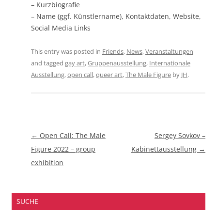
– Kurzbiografie
– Name (ggf. Künstlername), Kontaktdaten, Website,
Social Media Links
This entry was posted in
Friends
,
News
,
Veranstaltungen
and tagged
gay art
,
Gruppenausstellung
,
Internationale
Ausstellung
,
open call
,
queer art
,
The Male Figure
by
JH
.
Beitragsnavigation
←
Open Call: The Male
Sergey Sovkov –
Figure 2022 – group
Kabinettausstellung
→
exhibition
SUCHE