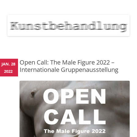
KUNSTBEHANDLUNG
Neuigkeiten zu Veranstaltungen, Werken, Künstlern der Galerie
Kunstbehandlung München
NEWS
Skip
to
content
Open Call: The Male Figure 2022 –
JAN. 28
Internationale Gruppenausstellung
2022