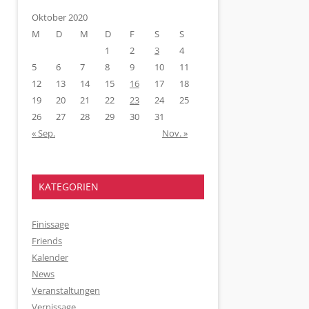
Oktober 2020
M
D
M
D
F
S
S
1
2
3
4
5
6
7
8
9
10
11
12
13
14
15
16
17
18
19
20
21
22
23
24
25
26
27
28
29
30
31
« Sep.
Nov. »
KATEGORIEN
Finissage
Friends
Kalender
News
Veranstaltungen
Vernissage