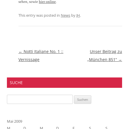
sehen, sowie
hier online
.
This entry was posted in
News
by
JH
.
Beitragsnavigation
←
Notti Italiane No. 1 ::
Unser Beitrag zu
Vernissage
„München 851“
→
SUCHE
Suchen
nach:
Mai 2009
M
D
M
D
F
S
S