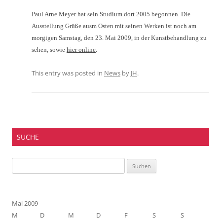
Paul Arne Meyer hat sein Studium dort 2005 begonnen. Die
Ausstellung Grüße ausm Osten mit seinen Werken ist noch am
morgigen Samstag, den 23. Mai 2009, in der Kunstbehandlung zu
sehen, sowie
hier online
.
This entry was posted in
News
by
JH
.
SUCHE
Suchen
nach:
Mai 2009
M
D
M
D
F
S
S