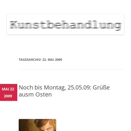
KUNSTBEHANDLUNG
Neuigkeiten zu Veranstaltungen, Werken, Künstlern der Galerie
Kunstbehandlung München
NEWS
Skip
to
content
TAGESARCHIV:
22. MAI 2009
Noch bis Montag, 25.05.09: Grüße
MAI 22
ausm Osten
2009