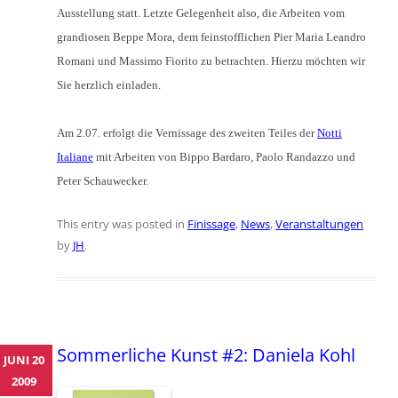
Ausstellung statt. Letzte Gelegenheit also, die Arbeiten vom
grandiosen Beppe Mora, dem feinstofflichen Pier Maria Leandro
Romani und Massimo Fiorito zu betrachten. Hierzu möchten wir
Sie herzlich einladen.
Am 2.07. erfolgt die Vernissage des zweiten Teiles der
Notti
Italiane
mit Arbeiten von Bippo Bardaro, Paolo Randazzo und
Peter Schauwecker.
This entry was posted in
Finissage
,
News
,
Veranstaltungen
by
JH
.
Sommerliche Kunst #2: Daniela Kohl
JUNI 20
2009