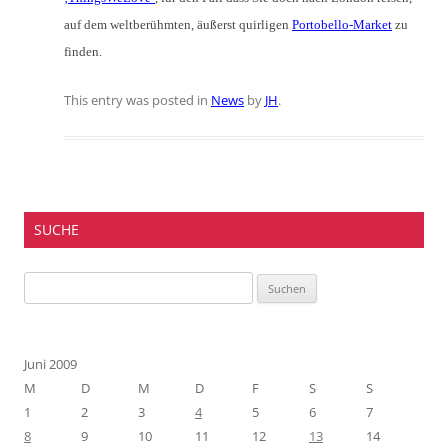
auf dem weltberühmten, äußerst quirligen
Portobello-Market
zu
finden.
This entry was posted in
News
by
JH
.
SUCHE
Suchen
nach:
Juni 2009
M
D
M
D
F
S
S
1
2
3
4
5
6
7
8
9
10
11
12
13
14