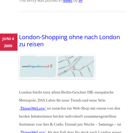
This entry was posted in
News
by
JH
.
London-Shopping ohne nach London
JUNI 4
zu reisen
2009
London bleibt trotz allem Berlin-Geschrei DIE europäische
Metropole, DAS Labor für neue Trends und neue Stile.
‚ThingsWeLove‘
ist zunächst ein Web-Shop mit einem von den
beiden Inhaberinnen höchst individuell zusammengestellten
Sortiment von Arts & Crafts. Einmal pro Woche – Samstags – ist
‚ThingsWeLove‘
, für den Fall dass Sie doch nach London reisen,