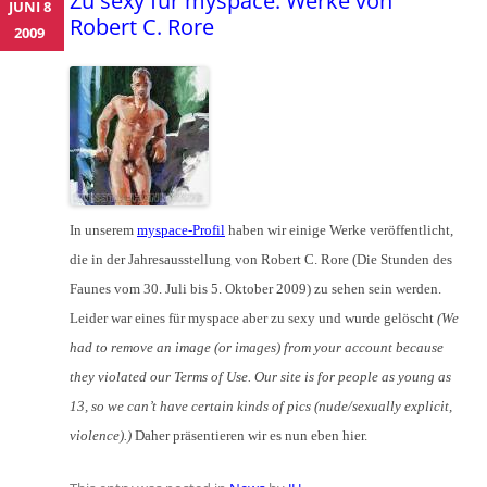
Zu sexy für myspace: Werke von
JUNI 8
Robert C. Rore
2009
In unserem
myspace-Profil
haben wir einige Werke veröffentlicht,
die in der Jahresausstellung von Robert C. Rore (Die Stunden des
Faunes vom 30. Juli bis 5. Oktober 2009) zu sehen sein werden.
Leider war eines für myspace aber zu sexy und wurde gelöscht
(We
had to remove an image (or images) from your account because
they violated our Terms of Use. Our site is for people as young as
13, so we can’t have certain kinds of pics (nude/sexually explicit,
violence).)
Daher präsentieren wir es nun eben hier.