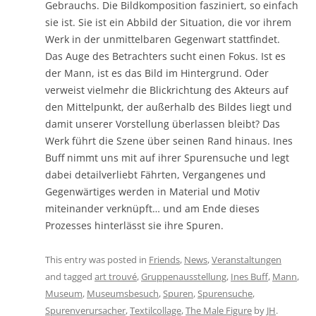
Gebrauchs. Die Bildkomposition fasziniert, so einfach
sie ist. Sie ist ein Abbild der Situation, die vor ihrem
Werk in der unmittelbaren Gegenwart stattfindet.
Das Auge des Betrachters sucht einen Fokus. Ist es
der Mann, ist es das Bild im Hintergrund. Oder
verweist vielmehr die Blickrichtung des Akteurs auf
den Mittelpunkt, der außerhalb des Bildes liegt und
damit unserer Vorstellung überlassen bleibt? Das
Werk führt die Szene über seinen Rand hinaus. Ines
Buff nimmt uns mit auf ihrer Spurensuche und legt
dabei detailverliebt Fährten, Vergangenes und
Gegenwärtiges werden in Material und Motiv
miteinander verknüpft… und am Ende dieses
Prozesses hinterlässt sie ihre Spuren.
This entry was posted in
Friends
,
News
,
Veranstaltungen
and tagged
art trouvé
,
Gruppenausstellung
,
Ines Buff
,
Mann
,
Museum
,
Museumsbesuch
,
Spuren
,
Spurensuche
,
Spurenverursacher
,
Textilcollage
,
The Male Figure
by
JH
.