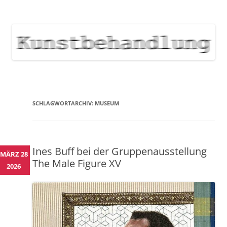
KUNSTBEHANDLUNG
Neuigkeiten zu Veranstaltungen, Werken, Künstlern der Galerie
Kunstbehandlung München
NEWS
Skip
to
content
SCHLAGWORTARCHIV:
MUSEUM
Ines Buff bei der Gruppenausstellung
MÄRZ 28
The Male Figure XV
2026