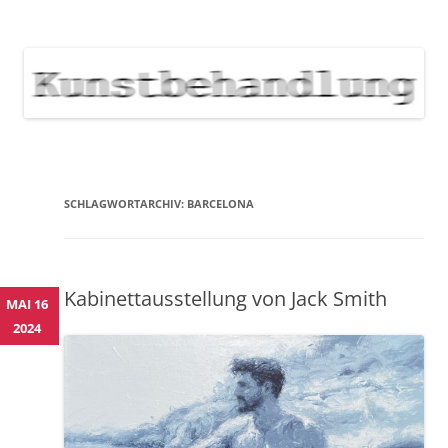
KUNSTBEHANDLUNG
Neuigkeiten zu Veranstaltungen, Werken, Künstlern der Galerie
Kunstbehandlung München
NEWS
Skip
to
content
SCHLAGWORTARCHIV:
BARCELONA
Kabinettausstellung von Jack Smith
MAI 16
2024