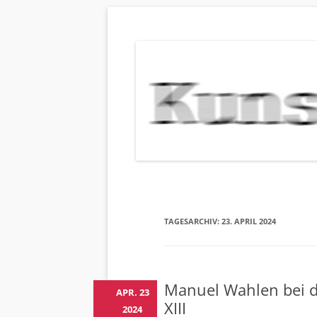
KUNSTBEHAN
Neuigkeiten zu Veranstaltungen, Werken, Kün
TAGESARCHIV:
23. APRIL 2024
Manuel Wahlen bei d
APR. 23
XIII
2024