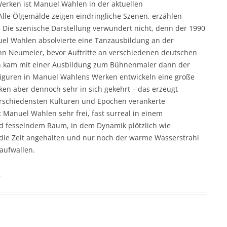
Werken ist Manuel Wahlen in der aktuellen
Alle Ölgemälde zeigen eindringliche Szenen, erzählen
 Die szenische Darstellung verwundert nicht, denn der 1990
el Wahlen absolvierte eine Tanzausbildung an der
hn Neumeier, bevor Auftritte an verschiedenen deutschen
ren kam mit einer Ausbildung zum Bühnenmaler dann der
Figuren in Manuel Wahlens Werken entwickeln eine große
ken aber dennoch sehr in sich gekehrt – das erzeugt
erschiedensten Kulturen und Epochen verankerte
 Manuel Wahlen sehr frei, fast surreal in einem
d fesselndem Raum, in dem Dynamik plötzlich wie
e die Zeit angehalten und nur noch der warme Wasserstrahl
aufwallen.
.