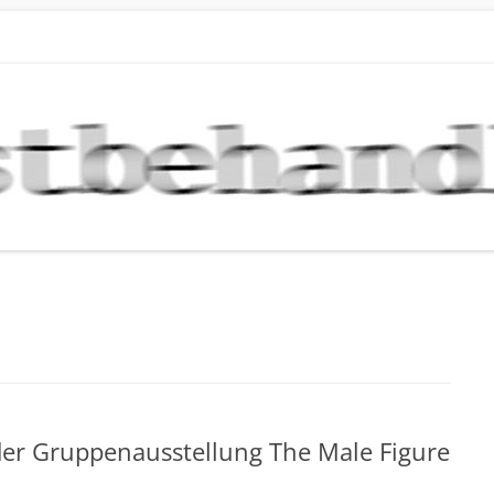
DLUNG NEWS
stlern der Galerie Kunstbehandlung München
Skip
to
content
er Gruppenausstellung The Male Figure