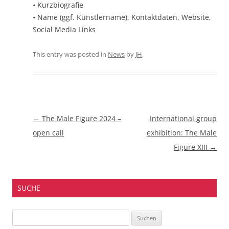
• Kurzbiografie
• Name (ggf. Künstlername), Kontaktdaten, Website,
Social Media Links
This entry was posted in
News
by
JH
.
Beitragsnavigation
←
The Male Figure 2024 –
International group
open call
exhibition: The Male
Figure XIII
→
SUCHE
Suchen
nach: