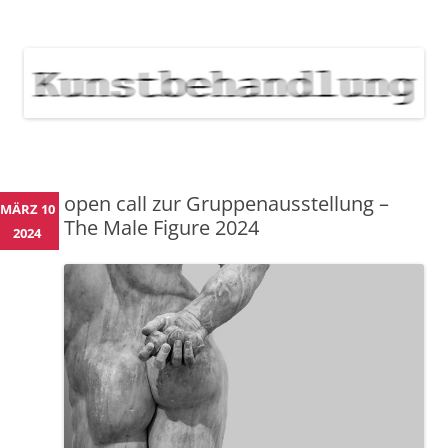
KUNSTBEHANDLUNG
Neuigkeiten zu Veranstaltungen, Werken, Künstlern der Galerie
Kunstbehandlung München
NEWS
Skip
to
content
open call zur Gruppenausstellung –
MÄRZ 10
The Male Figure 2024
2024