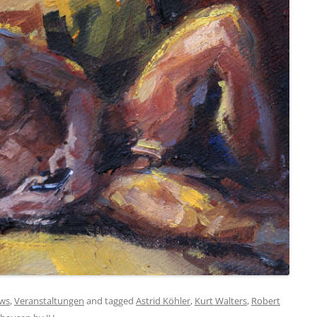
ws
,
Veranstaltungen
and tagged
Astrid Köhler
,
Kurt Walters
,
Robert