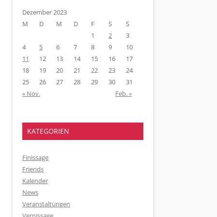
Dezember 2023
M
D
M
D
F
S
S
1
2
3
4
5
6
7
8
9
10
11
12
13
14
15
16
17
18
19
20
21
22
23
24
25
26
27
28
29
30
31
« Nov.
Feb. »
KATEGORIEN
Finissage
Friends
Kalender
News
Veranstaltungen
Vernissage