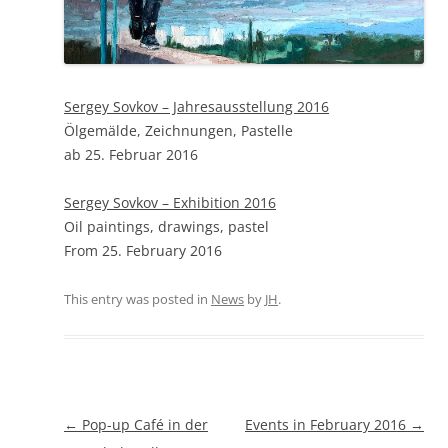
Sergey Sovkov – Jahresausstellung 2016
Ölgemälde, Zeichnungen, Pastelle
ab 25. Februar 2016
Sergey Sovkov – Exhibition 2016
Oil paintings, drawings, pastel
From 25. February 2016
This entry was posted in
News
by
JH
.
Beitragsnavigation
←
Pop-up Café in der
Events in February 2016
→