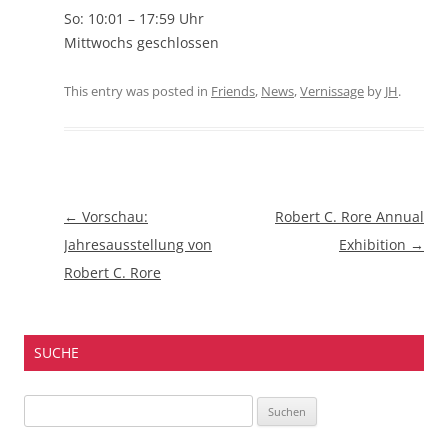
So: 10:01 – 17:59 Uhr
Mittwochs geschlossen
This entry was posted in
Friends
,
News
,
Vernissage
by
JH
.
Beitragsnavigation
←
Vorschau:
Robert C. Rore Annual
Jahresausstellung von
Exhibition
→
Robert C. Rore
SUCHE
Suchen
nach: