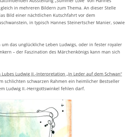
3) stattfindenden Ausstellung „Summer Love“ von Hannes
 gleich in mehreren Bildern zum Thema. An dieser Stelle
as Bild einer nächtlichen Kutschfahrt vor dem
chwanstein, in typisch Hannes Steinertscher Manier, sowie
 um das unglückliche Leben Ludwigs, oder in fester royaler
nkern – der Faszination des Märchenkönigs kann man sich
 Lubes Ludwig II.-Interpretation „In Leder auf dem Schwan“
 im schlichten schwarzen Rahmen ein heimlicher Bestseller
m Ludwig II.-Herrgottswinkel fehlen darf.