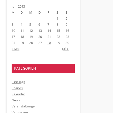
Juni 2013
M
D
M
D
F
S
S
1
2
3
4
5
6
7
8
9
10
11
12
13
14
15
16
17
18
19
20
21
22
23
24
25
26
27
28
29
30
« Mai
Juli »
KATEGORIEN
Finissage
Friends
Kalender
News
Veranstaltungen
Vernissage