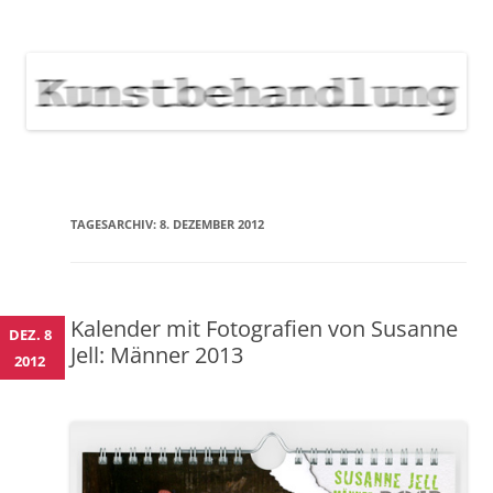
KUNSTBEHANDLUNG
Neuigkeiten zu Veranstaltungen, Werken, Künstlern der Galerie
Kunstbehandlung München
NEWS
Skip
to
content
TAGESARCHIV:
8. DEZEMBER 2012
Kalender mit Fotografien von Susanne
DEZ. 8
Jell: Männer 2013
2012