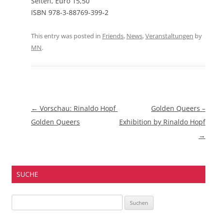
Seiten, Euro 15,50
ISBN 978-3-88769-399-2
This entry was posted in
Friends
,
News
,
Veranstaltungen
by
MN
.
Beitragsnavigation
←
Vorschau: Rinaldo Hopf 
Golden Queers –
Golden Queers
Exhibition by Rinaldo Hopf
→
SUCHE
Suchen
nach: