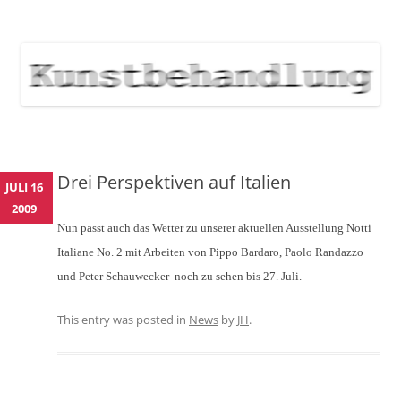
KUNSTBEHANDLUNG
Neuigkeiten zu Veranstaltungen, Werken, Künstlern der Galerie
Kunstbehandlung München
NEWS
Skip
to
content
Drei Perspektiven auf Italien
JULI 16
2009
Nun passt auch das Wetter zu unserer aktuellen Ausstellung Notti
Italiane No. 2 mit Arbeiten von Pippo Bardaro, Paolo Randazzo
und Peter Schauwecker  noch zu sehen bis 27. Juli.
This entry was posted in
News
by
JH
.