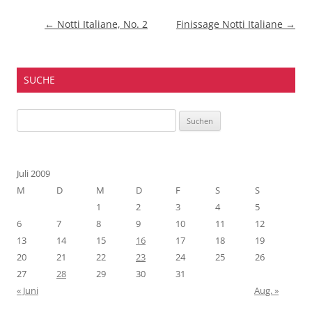
Beitragsnavigation
←
Notti Italiane, No. 2
Finissage Notti Italiane
→
SUCHE
Suchen
nach:
Juli 2009
M
D
M
D
F
S
S
1
2
3
4
5
6
7
8
9
10
11
12
13
14
15
16
17
18
19
20
21
22
23
24
25
26
27
28
29
30
31
« Juni
Aug. »