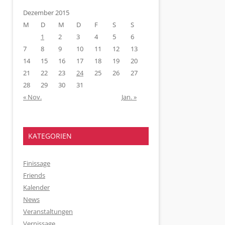
Dezember 2015
M
D
M
D
F
S
S
1
2
3
4
5
6
7
8
9
10
11
12
13
14
15
16
17
18
19
20
21
22
23
24
25
26
27
28
29
30
31
« Nov.
Jan. »
KATEGORIEN
Finissage
Friends
Kalender
News
Veranstaltungen
Vernissage