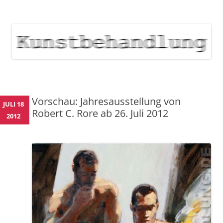
KUNSTBEHANDLUNG
Neuigkeiten zu Veranstaltungen, Werken, Künstlern der Galerie
Kunstbehandlung München
NEWS
Skip
to
content
Vorschau: Jahresausstellung von
JULI 18
Robert C. Rore ab 26. Juli 2012
2012