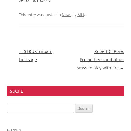
26.07.  6.10.2012
This entry was posted in
News
by
MN
.
Beitragsnavigation
←
STRUKTurban 
Robert C. Rore:
Finissage
Prometheus and other
ways to play with fire
→
SUCHE
Suchen
nach:
Juli 2012