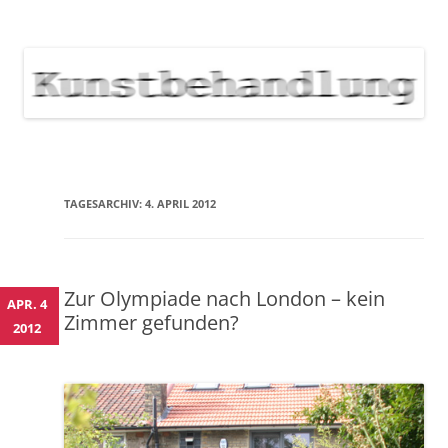
KUNSTBEHANDLUNG
Neuigkeiten zu Veranstaltungen, Werken, Künstlern der Galerie
Kunstbehandlung München
NEWS
Skip
to
content
TAGESARCHIV:
4. APRIL 2012
Zur Olympiade nach London – kein
APR. 4
Zimmer gefunden?
2012