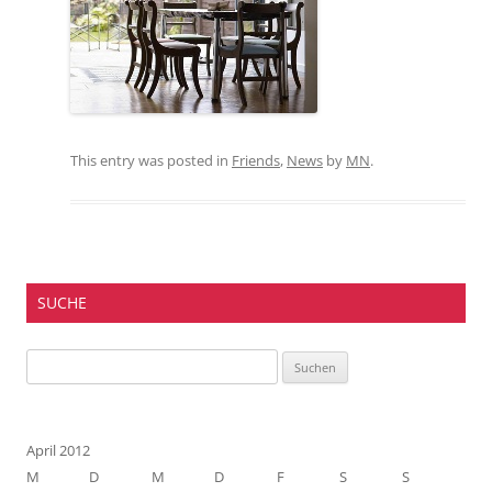
This entry was posted in
Friends
,
News
by
MN
.
SUCHE
Suchen
nach:
April 2012
M
D
M
D
F
S
S