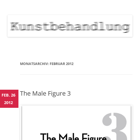
KUNSTBEHANDLUNG
Neuigkeiten zu Veranstaltungen, Werken, Künstlern der Galerie
Kunstbehandlung München
NEWS
Skip
to
content
MONATSARCHIV:
FEBRUAR 2012
The Male Figure 3
FEB. 26
2012