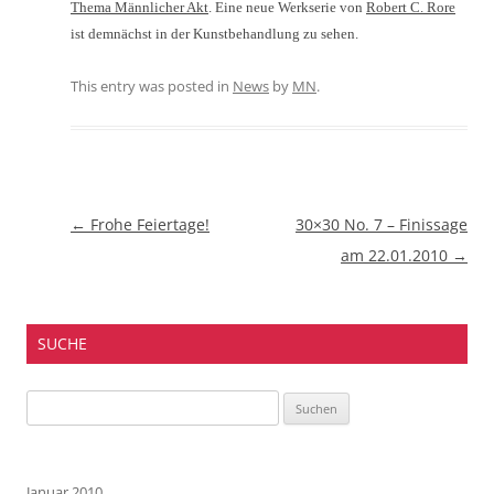
Thema Männlicher Akt
. Eine neue Werkserie von
Robert C. Rore
ist demnächst in der Kunstbehandlung zu sehen.
This entry was posted in
News
by
MN
.
Beitragsnavigation
←
Frohe Feiertage!
30×30 No. 7 – Finissage
am 22.01.2010
→
SUCHE
Suchen
nach:
Januar 2010