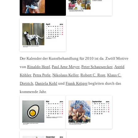
Der Kalender der Kunstbehandlung für 2010 ist da. Zwölf Motive
von
Rinaldo Hopf
,
Paul Arne Meyer
,
Peter Schauwecker
,
Astrid
Köhler
,
Petra Perle
,
Nikolaus Keller
,
Robert C. Rore
,
Klaus C.
Dietrich
,
Daniela Kohl
und
Frank Krüger
begleiten durch das
kommende Jahr.