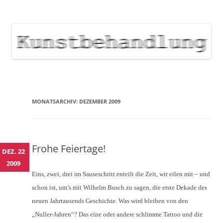
KUNSTBEHANDLUNG
Neuigkeiten zu Veranstaltungen, Werken, Künstlern der Galerie
Kunstbehandlung München
NEWS
Skip
to
content
MONATSARCHIV:
DEZEMBER 2009
Frohe Feiertage!
DEZ. 22
2009
Eins, zwei, drei im Sauseschritt enteilt die Zeit, wir eilen mit – und
schon ist, um’s mit Wilhelm Busch zu sagen, die erste Dekade des
neuen Jahrtausends Geschichte. Was wird bleiben von den
„Nuller-Jahren“? Das eine oder andere schlimme Tattoo und die