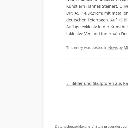
Künstlern
Hannes Steinert
,
Oliv
DIN A5 (14,8x21cm) mit metall
deutschen Feiertagen. Auf 15 Bla
Auflage exklusiv in der Kunst
Inklusive Versand innerhalb Deu
This entry was posted in
News
by
M
Beitragsnavigation
←
Bilder und Skulpturen aus Ka
Datenschutzerklärung
Stolz präsentiert v