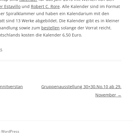
er Estavillo
und
Robert C. Rore
. Alle Kalender sind im Format
ener Spiralklammer und haben ein Kalendarium mit den
tt sind 13 Werke abgebildet. Die Kalender gibt es in kleiner
behandlung sowie zum
bestellen
solange der Vorrat reicht.
tschlands kosten die Kalender 6,50 Euro.
N
.
nnitverstan
Gruppenausstellung 30×30.No.10 ab 29.
November
→
on WordPress