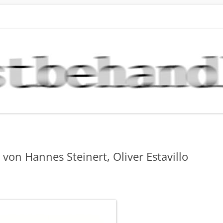
DLUNG NEWS
stlern der Galerie Kunstbehandlung München
Skip
to
content
von Hannes Steinert, Oliver Estavillo