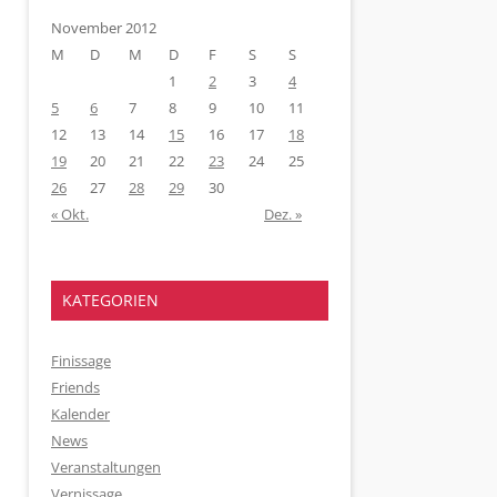
November 2012
M
D
M
D
F
S
S
1
2
3
4
5
6
7
8
9
10
11
12
13
14
15
16
17
18
19
20
21
22
23
24
25
26
27
28
29
30
« Okt.
Dez. »
KATEGORIEN
Finissage
Friends
Kalender
News
Veranstaltungen
Vernissage