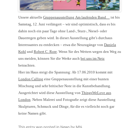
Unsere aktuelle
Gruppenausstellung Am laufenden Band…
ist bis
Samstag, 12. Juni verlängert – wir sind optimistisch, dass es bis
dahin noch ein paar Tage ohne Land-, Sturz-, Niesel- oder
Dauerregen geben wird. In dieser Ausstellung gibt’s durchaus
Interessantes zu entdecken – etwa die Neuzugänge von
Daniela
Kohl
und
Robert C. Rore
. Wenn Sie des Wetters wegen den Weg zu
uns meiden, können Sie die Werke auch
bei uns im Netz
betrachten.
Hier im Haus steigt die Spannung: Ab 17.06.2010 kommt mit
London Calling
eine Gruppenausstellung mit einer bunten
Mischung und sehr britischer Note in die Kunstbehandlung.
Ausgerichtet wird diese Ausstellung von
ThingsWeLove aus
London
. Neben Malerei und Fotografie zeigt diese Ausstellung
Skulpturen, Schmuck und Dinge, für die es vielleicht noch gar
keine Namen gibt.
This entry was posted in
News
by
MN
.